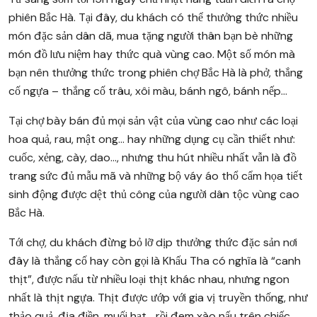
phiên Bắc Hà. Tại đây, du khách có thể thưởng thức nhiều
món đặc sản dân dã, mua tặng người thân bạn bè những
món đồ lưu niệm hay thức quà vùng cao. Một số món mà
bạn nên thưởng thức trong phiên chợ Bắc Hà là phở, thắng
cố ngựa – thắng cố trâu, xôi màu, bánh ngô, bánh nếp…
Tại chợ bày bán đủ mọi sản vật của vùng cao như các loại
hoa quả, rau, mật ong… hay những dụng cụ cần thiết như:
cuốc, xẻng, cày, dao…, nhưng thu hút nhiều nhất vẫn là đồ
trang sức đủ mẫu mã và những bộ váy áo thổ cẩm họa tiết
sinh động được dệt thủ công của người dân tộc vùng cao
Bắc Hà.
Tới chợ, du khách đừng bỏ lỡ dịp thưởng thức đặc sản nơi
đây là thắng cố hay còn gọi là Khấu Tha có nghĩa là “canh
thịt”, được nấu từ nhiều loại thịt khác nhau, nhưng ngon
nhất là thịt ngựa. Thịt được ướp với gia vị truyền thống, như
thảo quả, địa điền, muối hạt… rồi đem xào nấu trên chiếc