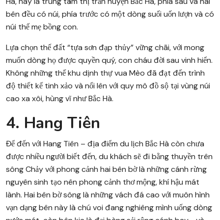
Hà, nay là trung tâm thị trấn huyện Bắc Hà, phía sau và hai
bên đều có núi, phía trước có một dòng suối uốn lượn và có
núi thế mẹ bồng con.
Lựa chọn thế đất “tựa sơn đạp thủy” vững chãi, với mong
muốn dòng họ được quyền quý, con cháu đời sau vinh hiển.
Không những thế khu dịnh thự vua Mèo đã đạt đến trình
độ thiết kế tinh xảo và nổi lên với quy mô đồ sộ tại vùng núi
cao xa xôi, hùng vĩ như Bắc Hà.
4. Hang Tiên
Để đến với Hang Tiên – địa điểm du lịch Bắc Hà còn chưa
được nhiều người biết đến, du khách sẽ đi bằng thuyền trên
sông Chảy với phong cảnh hai bên bờ là những cánh rừng
nguyên sinh tạo nên phong cảnh thơ mộng, khí hậu mát
lành. Hai bên bờ sông là những vách đá cao với muôn hình
vạn dạng bên này là chú voi đang nghiêng mình uống dòng