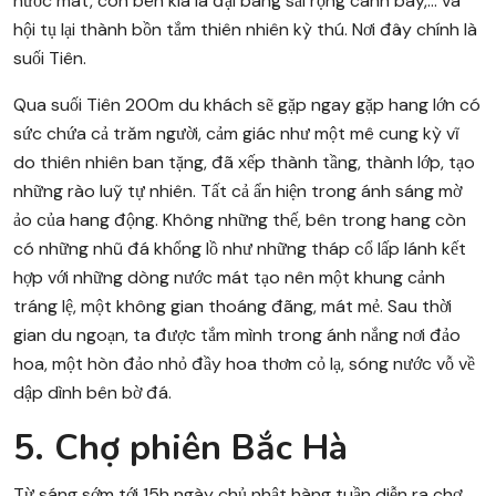
nước mát, còn bên kia là đại bàng sải rộng cánh bay,… và
hội tụ lại thành bồn tắm thiên nhiên kỳ thú. Nơi đây chính là
suối Tiên.
Qua suối Tiên 200m du khách sẽ gặp ngay gặp hang lớn có
sức chứa cả trăm người, cảm giác như một mê cung kỳ vĩ
do thiên nhiên ban tặng, đã xếp thành tầng, thành lớp, tạo
những rào luỹ tự nhiên. Tất cả ẩn hiện trong ánh sáng mờ
ảo của hang động. Không những thế, bên trong hang còn
có những nhũ đá khổng lồ như những tháp cổ lấp lánh kết
hợp với những dòng nước mát tạo nên một khung cảnh
tráng lệ, một không gian thoáng đãng, mát mẻ. Sau thời
gian du ngoạn, ta được tắm mình trong ánh nắng nơi đảo
hoa, một hòn đảo nhỏ đầy hoa thơm cỏ lạ, sóng nước vỗ về
dập dình bên bờ đá.
5. Chợ phiên Bắc Hà
Từ sáng sớm tới ​15h ngày chủ nhật hàng tuần diễn ra chợ