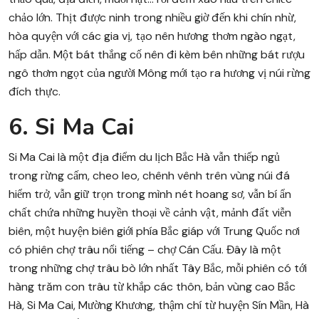
chảo lớn. Thịt được ninh trong nhiều giờ đến khi chín nhừ,
hòa quyện với các gia vị, tạo nên hương thơm ngào ngạt,
hấp dẫn. Một bát thắng cố nên đi kèm bên những bát rượu
ngô thơm ngọt của người Mông mới tạo ra hương vị núi rừng
đích thực.
6. Si Ma Cai
Si Ma Cai là một địa điểm du lịch Bắc Hà vẫn thiếp ngủ
trong rừng cấm, cheo leo, chênh vênh trên vùng núi đá
hiểm trở, vẫn giữ trọn trong mình nét hoang sơ, vẫn bí ẩn
chất chứa những huyền thoại về cảnh vật, mảnh đất viễn
biên, một huyện biên giới phía Bắc giáp với Trung Quốc nơi
có phiên chợ trâu nổi tiếng – chợ Cán Cấu. Đây là một
trong những chợ trâu bò lớn nhất Tây Bắc, mỗi phiên có tới
hàng trăm con trâu từ khắp các thôn, bản vùng cao Bắc
Hà, Si Ma Cai, Mường Khương, thậm chí từ huyện Sín Mần, Hà