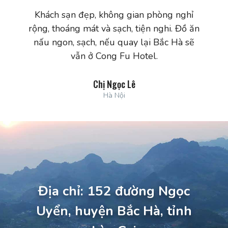
Khách sạn đẹp, không gian phòng nghỉ
Kh
rộng, thoáng mát và sạch, tiện nghi. Đồ ăn
s
nấu ngon, sạch, nếu quay lại Bắc Hà sẽ
gầ
vẫn ở Cong Fu Hotel.
Chị Ngọc Lê
Hà Nội
Địa chỉ: 152 đường Ngọc
Uyển, huyện Bắc Hà, tỉnh