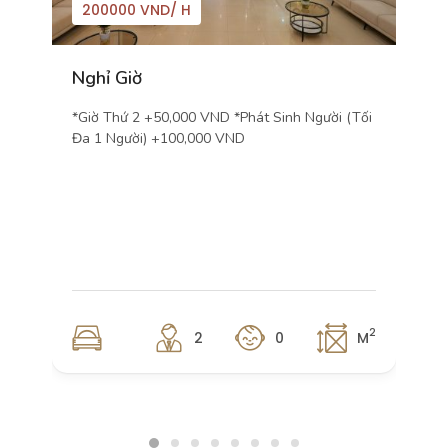
200000 VND
/ H
Nghỉ Giờ
V
*Giờ Thứ 2 +50,000 VND *Phát Sinh Người (tối
*
Đa 1 Người) +100,000 VND
L
P
V
K
V
2
2
0
M