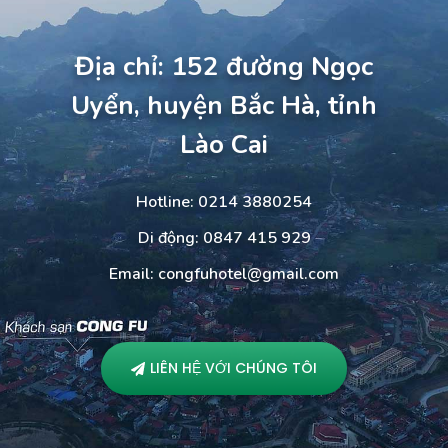
Địa chỉ: 152 đường Ngọc
Uyển, huyện Bắc Hà, tỉnh
Lào Cai
Hotline: 0214 3880254
Di động: 0847 415 929
Email: congfuhotel@gmail.com
LIÊN HỆ VỚI CHÚNG TÔI