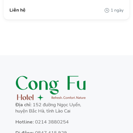
Liên hệ
1 ngày
Địa chỉ:
152 đường Ngọc Uyển,
huyện Bắc Hà, tỉnh Lào Cai
Hotline:
0214 3880254
Di động:
0847 415 929